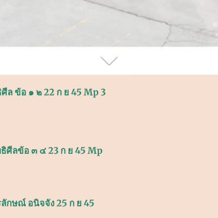
ศีล ข้อ ๑ ๒ 22 ก ย 45 Mp 3
ธิศีลข้อ ๓ ๔ 23 ก ย 45 Mp
ักษณ์ อนิจจัง 25 ก ย 45