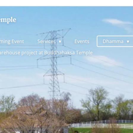
emple
ming Event
Services
Events
Dhamma
rehouse project at Buddhahaksa Temple