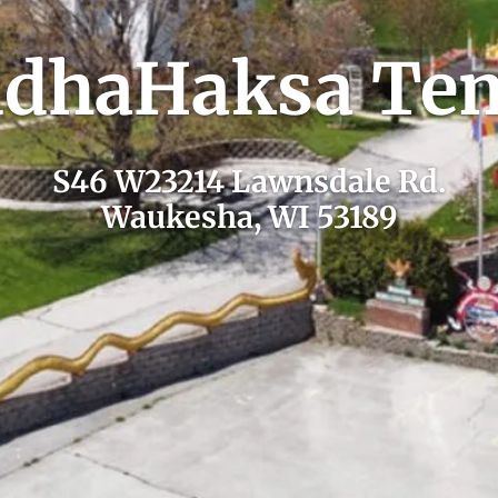
dhaHaksa Te
S46 W23214 Lawnsdale Rd.
Waukesha, WI 53189